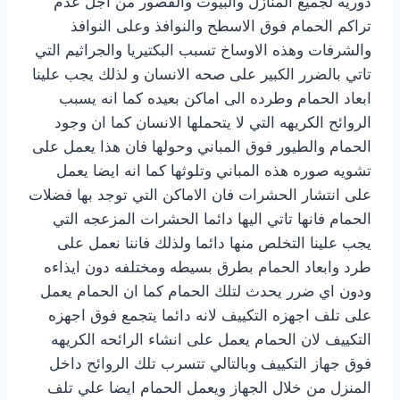
دوريه لجميع المنازل والبيوت والقصور من اجل عدم
تراكم الحمام فوق الاسطح والنوافذ وعلى النوافذ
والشرفات وهذه الاوساخ تسبب البكتيريا والجراثيم التي
تاتي بالضرر الكبير على صحه الانسان و لذلك يجب علينا
ابعاد الحمام وطرده الى اماكن بعيده كما انه يسبب
الروائح الكريهه التي لا يتحملها الانسان كما ان وجود
الحمام والطيور فوق المباني وحولها فان هذا يعمل على
تشويه صوره هذه المباني وتلوثها كما انه ايضا يعمل
على انتشار الحشرات فان الاماكن التي توجد بها فضلات
الحمام فانها تاتي اليها دائما الحشرات المزعجه التي
يجب علينا التخلص منها دائما ولذلك فاننا نعمل على
طرد وابعاد الحمام بطرق بسيطه ومختلفه دون ايذاءه
ودون اي ضرر يحدث لتلك الحمام كما ان الحمام يعمل
على تلف اجهزه التكييف لانه دائما يتجمع فوق اجهزه
التكييف لان الحمام يعمل على انشاء الرائحه الكريهه
فوق جهاز التكييف وبالتالي تتسرب تلك الروائح داخل
المنزل من خلال الجهاز ويعمل الحمام ايضا علي تلف