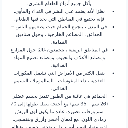
يأكل جميع أنواع الطعام البشري.
نظرًا لأنه يعتمد على البشر في الغذاء والمأوى،
فإنه يجتمع في المناطق التي يجد فيها الطعام.
في المدن ، يتجمع الحمام حيث يطعمهم الناس –
الحدائق ، المطاعم الخارجية ، وحول صناديق
القمامة.
في المناطق الريفية ، يتجمعون غالبًا حول المزارع
ومصانع الأعلاف والحبوب ومصانع تصنيع المواد
الغذائية.
ينقل الكثير من الأمراض التي تشمل المكورات
العقدية ، داء المقوسات ، السالمونيلا ، التسمم
الغذائي.
الحمائم هي عائلة من الطيور تتميز بجسم عضلي
(26 سم – 35 سم) مع أجنحة يصل طولها إلى 70
سم ورقاب قصيرة، عادة ما يكون لون الريش
رمادي اللون، مع لمعان أخضر وأزرق وبنفسجي،
لديه منقار قصير أصفر ذات منحنى خفيف، ونظام