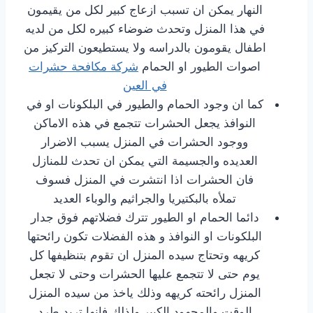
النهار يمكن ان تسبب ازعاج كبير لكل من يقيمون
في هذا المنزل وتحدث ضوضاء كبيره لكل من لديه
اطفال يقومون بالدراسه ولا يستطيعون التركيز من
اصوات الطيور او الحمام
شركة مكافحة حشرات
في العين
كما ان وجود الحمام والطيور في البلكونات او في
النوافذ يجعل الحشرات تتجمع في هذه الاماكن
ووجود الحشرات في المنزل يسبب الاضرار
العديده والجسيمة التي يمكن ان تحدث للمنازل
فان الحشرات اذا انتشرت في المنزل فسوف
تملأه بالبكتيريا والجراثيم والوباء العديد
دائما الحمام او الطيور تترك فضلاتهم فوق جدار
البلكونات او النوافذ و هذه الفضلات تكون رائحتها
كريهه وتحتاج سيده المنزل ان تقوم بتنظيفها كل
يوم حتى لا تتجمع عليها الحشرات وحتى لا تجعل
المنزل رائحته كريهه وذلك ياخذ من سيده المنزل
الوقت والمجهود الكبير ولذلك فانها تريد طرد