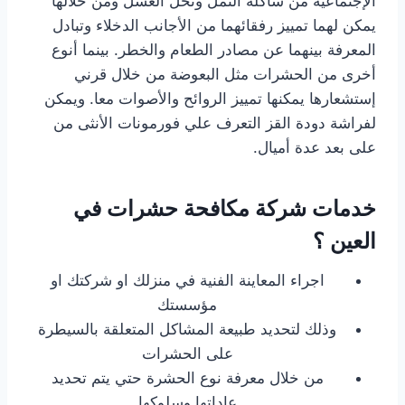
الإجتماعية من شاكلة النمل ونحل العسل ومن خلالها
يمكن لهما تمييز رفقائهما من الأجانب الدخلاء وتبادل
المعرفة بينهما عن مصادر الطعام والخطر. بينما أنوع
أخرى من الحشرات مثل البعوضة من خلال قرني
إستشعارها يمكنها تمييز الروائح والأصوات معا. ويمكن
لفراشة دودة القز التعرف علي فورمونات الأنثى من
على بعد عدة أميال.
خدمات شركة مكافحة حشرات في
العين ؟
اجراء المعاينة الفنية في منزلك او شركتك او
مؤسستك
وذلك لتحديد طبيعة المشاكل المتعلقة بالسيطرة
على الحشرات
من خلال معرفة نوع الحشرة حتي يتم تحديد
عاداتها وسلوكها