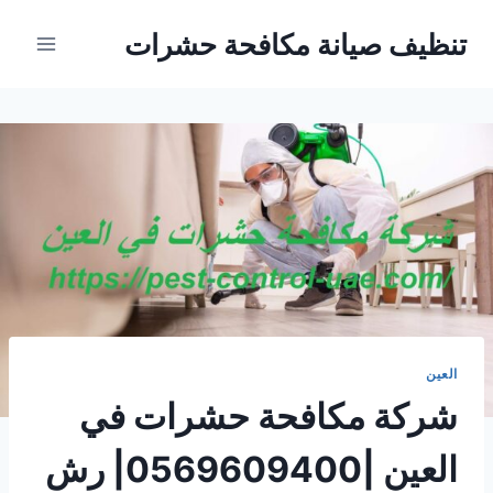
Ski
تنظيف صيانة مكافحة حشرات
t
conten
العين
شركة مكافحة حشرات في
العين |0569609400| رش