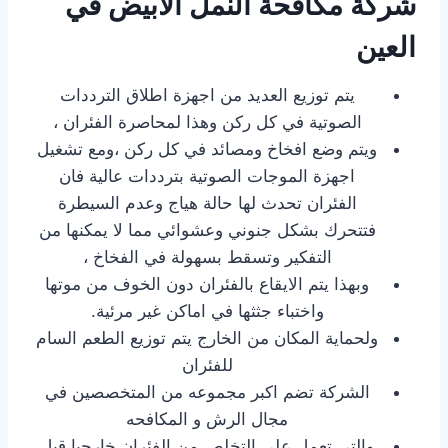
شركة مكافحة النمل الابيض في
العين
يتم توزيع العديد من اجهزة اطلاق الترددات
الصوتية في كل ركن وهذا لمحاصرة الفئران ،
ويتم وضع افخاخ ومصائد في كل ركن ،ومع تشغيل
اجهزة الموجات الصوتية بترددات عالية فان
الفئران تحدث لها حالة هياج وعدم السيطرة
فتتحرك بشكل جنوني وعشوائي مما لا يمكنها من
التفكير وتسقط بسهولة في الفخاخ ،
وبهذا يتم الايقاع بالفئران دون الخوف من موتها
واختباء جثثها في اماكن غير مرئية.
ولحماية المكان من الخارج يتم توزيع الطعم السام
للفئران
الشركة تضم اكبر مجموعه من المتخصصين في
مجال الرش و المكافحه
والتي تعمل على التخلص من الفئران خارجيا قبل