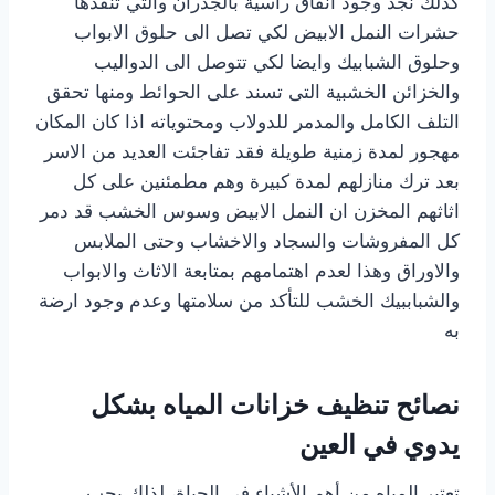
كذلك نجد وجود انفاق رأسية بالجدران والتي تنفذها
حشرات النمل الابيض لكي تصل الى حلوق الابواب
وحلوق الشبابيك وايضا لكي تتوصل الى الدواليب
والخزائن الخشبية التى تسند على الحوائط ومنها تحقق
التلف الكامل والمدمر للدولاب ومحتوياته اذا كان المكان
مهجور لمدة زمنية طويلة فقد تفاجئت العديد من الاسر
بعد ترك منازلهم لمدة كبيرة وهم مطمئنين على كل
اثاثهم المخزن ان النمل الابيض وسوس الخشب قد دمر
كل المفروشات والسجاد والاخشاب وحتى الملابس
والاوراق وهذا لعدم اهتمامهم بمتابعة الاثاث والابواب
والشباببيك الخشب للتأكد من سلامتها وعدم وجود ارضة
به
نصائح تنظيف خزانات المياه بشكل
يدوي في العين
تعتبر المياه من أهم الأشياء في الحياة، لذلك يجب