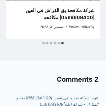
شركة مكافحة بق الفراش في العين
|0569609400| مكافحه
By
We3lMLw9Ux
ديسمبر 31, 2022
2 Comments
تنبيه:
شركة تعقيم في العين |0561341109| تعقيم
المنازل - شركة إيكيا|0561341109