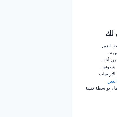
 لك
يق العمل
همة .
من أثاث
بعونها .
 الارضيات
لعين
 ، بواسطة تقنية