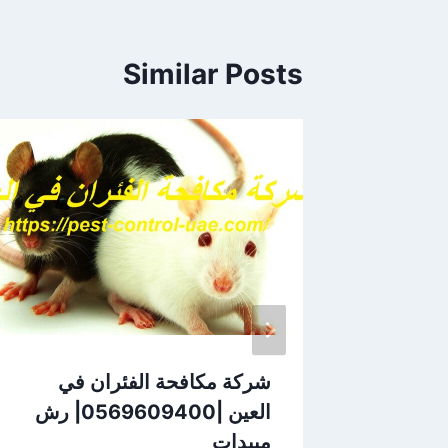
Similar Posts
 العين
شركة مكافحة الفئران في
طهير
العين |0569609400| رش
مبيدات