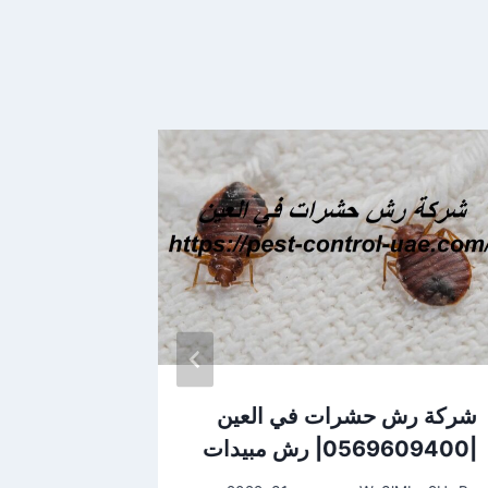
شركة رش حشرات في العين
شركة مكا
|0569609400| رش مبيدات
الأبراص