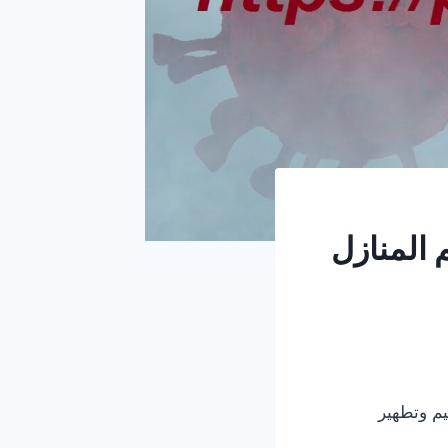
م وتطهير