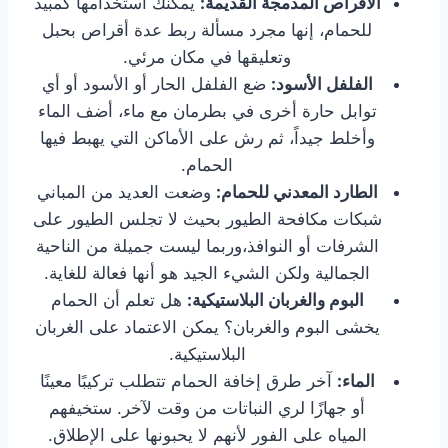
الأقراص المدمجة القديمة:
يمكنك استخدامها كمبيد
للحمام، إنها مجرد مسألة ربط عدة أقراص بحبل
وتعليقها في مكان مرئي.
الفلفل الأسود:
ضع الفلفل الحار أو الأسود أو أي
توابل حارة أخرى في بطرمان مع ماء، أضف الماء
وأخلط جيداً، ثم رش على الأماكن التي يهبط فيها
الحمام.
الطارد المعدني للحمام:
وضعت العديد من المباني
شبكات مكافحة الطيور بحيث لا تجلس الطيور على
الشرفات أو النوافذ،وربما ليست جميلة من الناحية
الجمالية ولكن الشيء الجيد هو أنها فعالة للغاية.
البوم والغربان البلاستيكية:
هل تعلم أن الحمام
يخشى البوم والغربان؟ يمكن الاعتماد على الغربان
البلاستيكية.
الماء:
آخر طرق إخافة الحمام تتطلب تركيبًا معينًا
أو جهازًا لري النباتات من وقت لآخر. ستخيفهم
المياه على الفور لأنهم لا يحبونها على الإطلاق.