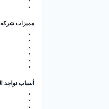
مميزات شركه م
أسباب تواجد ال