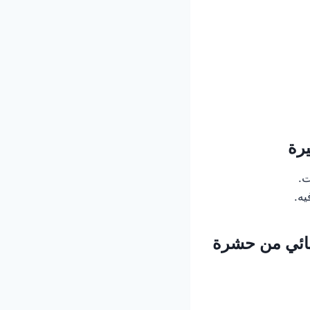
رة
ت.
ه.
هائي من حشرة