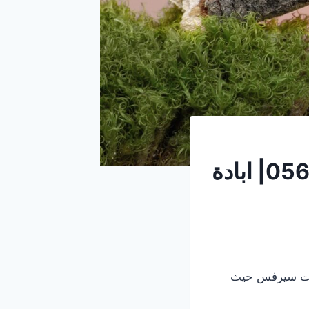
شركة مكافحة النمل في الفجيرة |0569609400| ابادة
ت سيرفس حيث