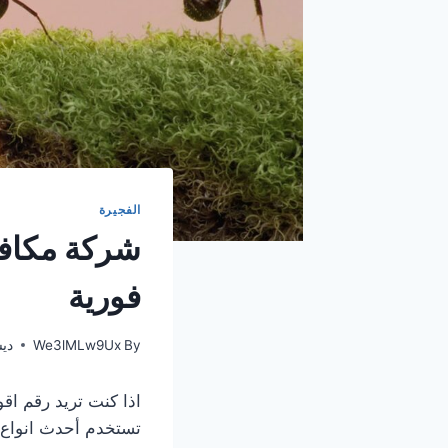
الفجيرة
فورية
By
We3lMLw9Ux
ديسمب
اذا كنت تريد رقم اق
تستخدم أحدث انواع ا