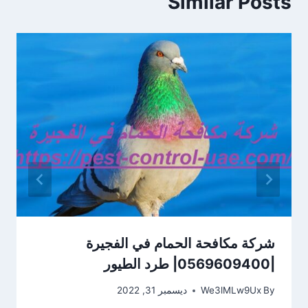
Similar Posts
شركة مكافحة الحمام في الفجيرة
|0569609400| طرد الطيور
By
We3lMLw9Ux
ديسمبر 31, 2022