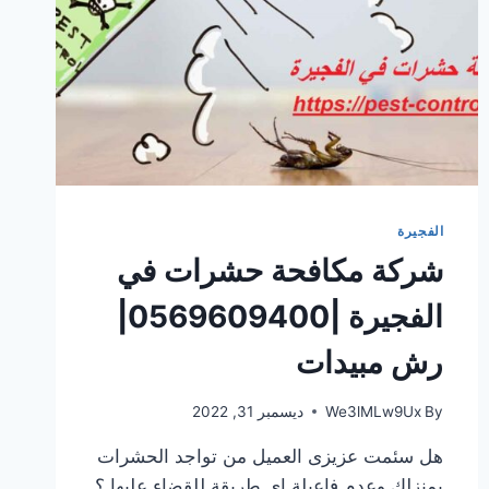
الفجيرة
شركة مكافحة حشرات في
الفجيرة |0569609400|
رش مبيدات
By
We3lMLw9Ux
ديسمبر 31, 2022
هل سئمت عزيزى العميل من تواجد الحشرات
بمنزلك وعدم فاعيلة اى طريقة للقضاء عليها ؟