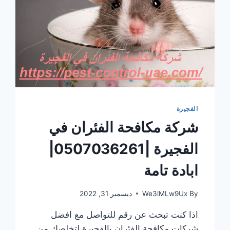
الفجيرة
شركة مكافحة الفئران في
الفجيرة |0507036261|
ابادة تامة
By
We3lMLw9Ux
ديسمبر 31, 2022
اذا كنت تبحث عن رقم للتواصل مع افضل
شركات مكافحة الفئران بالفجيرة لتخلصك من