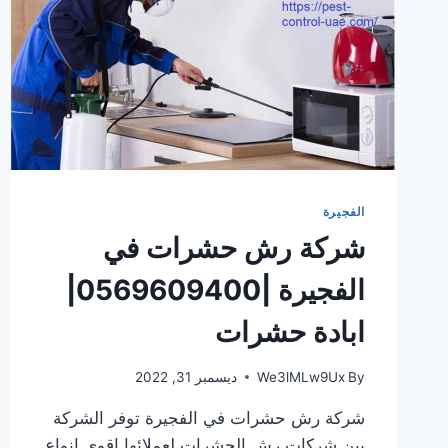
الفجيرة
شركة رش حشرات في
الفجيرة |0569609400|
ابادة حشرات
By
We3lMLw9Ux
ديسمبر 31, 2022
شركة رش حشرات في الفجيرة توفر الشركة
بين شركات رش الحشرات لعملائها اقوى انواع