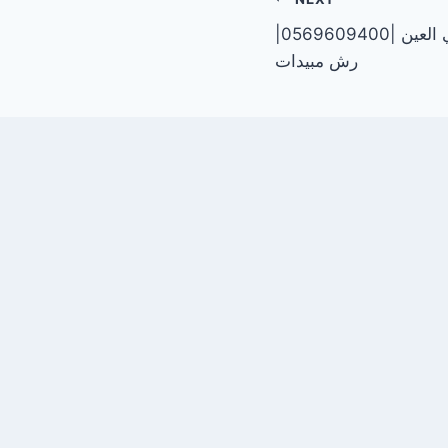
شركة مكافحة الصراصير في العين |0569609400|
رش مبيدات