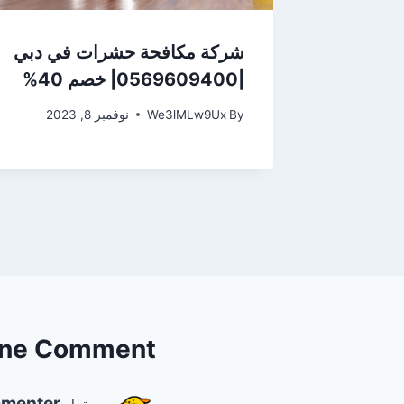
شركة مكافحة حشرات في دبي
|0569609400| خصم 40%
By
We3lMLw9Ux
نوفمبر 8, 2023
ne Comment
menter