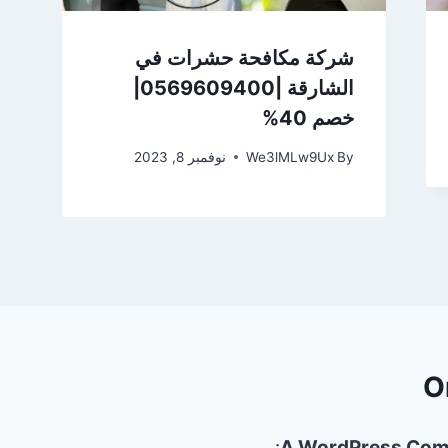
شركة مكافحة حشرات في
الشارقة |0569609400|
خصم 40%
By
We3lMLw9Ux
نوفمبر 8, 2023
O
:
A WordPress Com