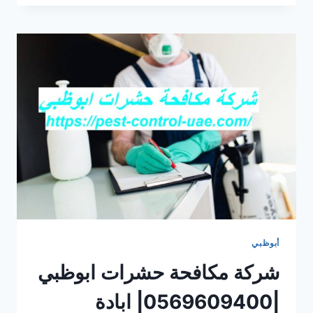
بق
الفراش
في
ابوظبي
|0569609400|
ابادة
أبوظبي
شركة مكافحة حشرات ابوظبي
|0569609400| ابادة