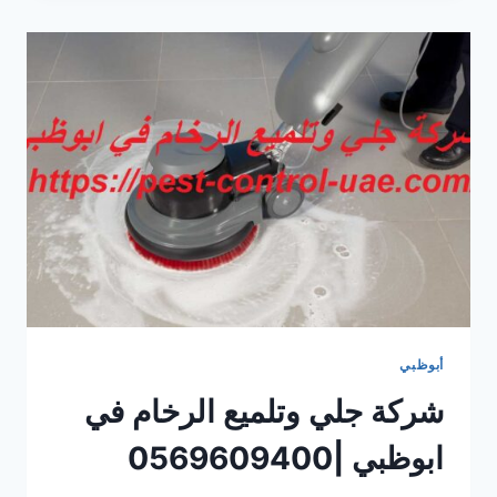
ابوظبي
|0569609400|
ابادة
الحشرات
أبوظبي
شركة جلي وتلميع الرخام في
ابوظبي |0569609400