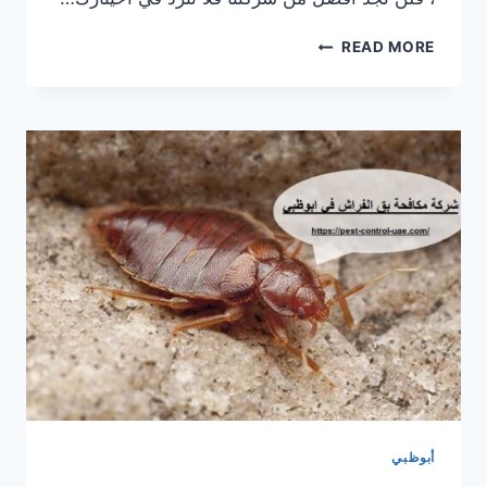
شركة
READ MORE
مكافحة
الفئران
في
ابوظبي
|0569609400|
ابادة
فورية
أبوظبي