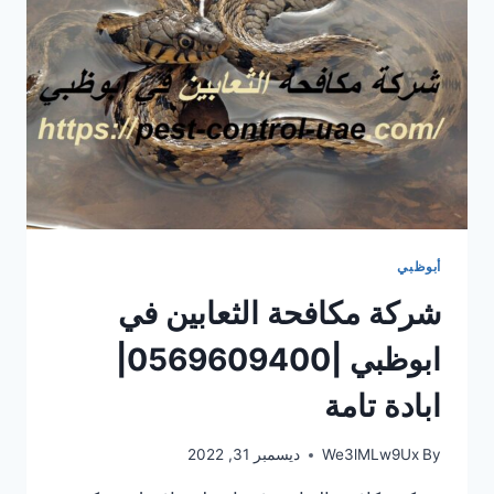
أبوظبي
شركة مكافحة الثعابين في
ابوظبي |0569609400|
ابادة تامة
By
We3lMLw9Ux
ديسمبر 31, 2022