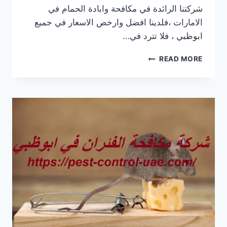
شركتنا الرائدة في مكافحة وابادة الحمام في
الامارات ،فلدينا افضل وارخص الاسعار في جميع
ابوظبي ، فلا تترد في…
شركة
READ MORE
مكافحة
الحمام
في
ابوظبي
|0569609400|
طرد
الطيور