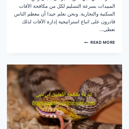
المبيدات بسرعة التسليم لكل من مكافحة الآفات
السكنية والتجارية. ونحن نعلم جيدا أن معظم الناس
قادرون على اتباع استراتيجية إدارة الآفات لذلك
نعطى…
شركة
READ MORE
مكافحة
حشرات
في
دبي
|0569609400|
خصم
40%