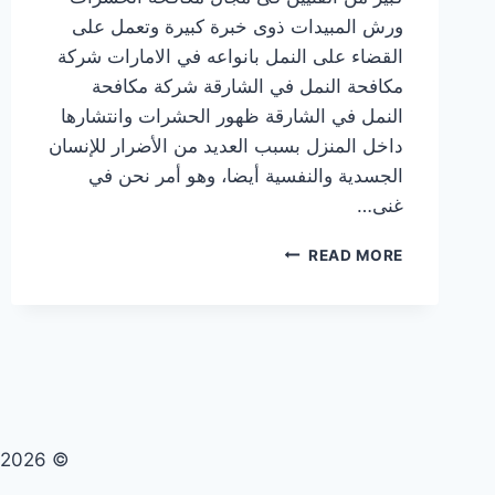
ورش المبيدات ذوى خبرة كبيرة وتعمل على
القضاء على النمل بانواعه في الامارات شركة
مكافحة النمل في الشارقة شركة مكافحة
النمل في الشارقة ظهور الحشرات وانتشارها
داخل المنزل بسبب العديد من الأضرار للإنسان
الجسدية والنفسية أيضا، وهو أمر نحن في
غنى…
شركة
READ MORE
مكافحة
النمل
في
الشارقة
|0569609400|
ابادة
فورية
© 2026 تنظيف صيانة مكافحة حشرات - WordPress Theme by