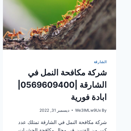
الشارقة
شركة مكافحة النمل في
الشارقة |0569609400|
ابادة فورية
By
We3lMLw9Ux
ديسمبر 31, 2022
شركة مكافحة النمل في الشارقة تمتلك عدد
كبير من الفنيين فى مجال مكافحة الحشرات