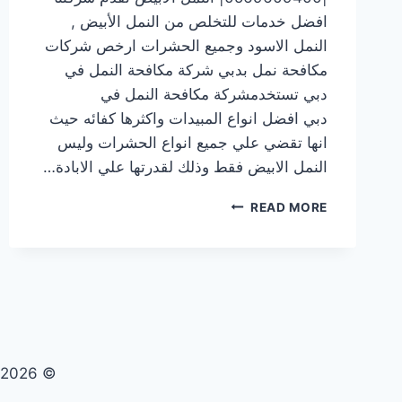
افضل خدمات للتخلص من النمل الأبيض ,
النمل الاسود وجميع الحشرات ارخص شركات
مكافحة نمل بدبي شركة مكافحة النمل في
دبي تستخدمشركة مكافحة النمل في
دبي افضل انواع المبيدات واكثرها كفائه حيث
انها تقضي علي جميع انواع الحشرات وليس
النمل الابيض فقط وذلك لقدرتها علي الابادة…
شركة
READ MORE
مكافحة
النمل
في
دبي
|0569609400|
النمل
الابيض
© 2026 تنظيف صيانة مكافحة حشرات - WordPress Theme by