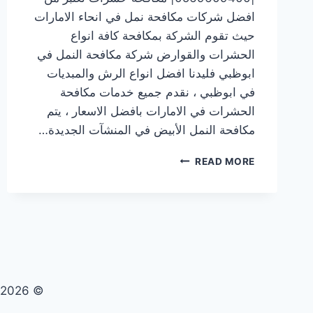
افضل شركات مكافحة نمل في انحاء الامارات
حيث تقوم الشركة بمكافحة كافة انواع
الحشرات والقوارض شركة مكافحة النمل في
ابوظبي فليدنا افضل انواع الرش والمبديات
في ابوظبي ، نقدم جميع خدمات مكافحة
الحشرات في الامارات بافضل الاسعار ، يتم
مكافحة النمل الأبيض في المنشآت الجديدة…
شركة
READ MORE
مكافحة
النمل
في
ابوظبي
|0569609400|
مكافحة
حشرات
© 2026 تنظيف صيانة مكافحة حشرات - WordPress Theme by