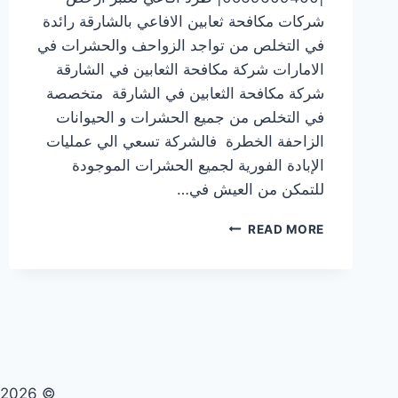
شركات مكافحة ثعابين الافاعي بالشارقة رائدة
في التخلص من تواجد الزواحف والحشرات في
الامارات شركة مكافحة الثعابين في الشارقة
شركة مكافحة الثعابين في الشارقة متخصصة
في التخلص من جميع الحشرات و الحيوانات
الزاحفة الخطرة فالشركة تسعي الي عمليات
الإبادة الفورية لجميع الحشرات الموجودة
للتمكن من العيش في…
شركة
READ MORE
مكافحة
الثعابين
في
الشارقة
|0569609400|
طرد
افاعي
© 2026 تنظيف صيانة مكافحة حشرات - WordPress Theme by