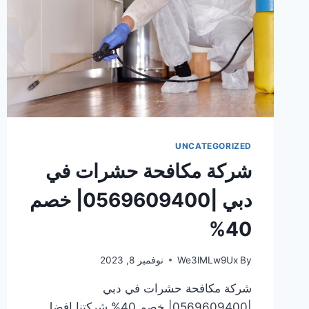
UNCATEGORIZED
شركة مكافحة حشرات في
دبي |0569609400| خصم
40%
By
We3lMLw9Ux
نوفمبر 8, 2023
شركة مكافحة حشرات في دبي
|0569609400| خصم 40% شركتنا افضل