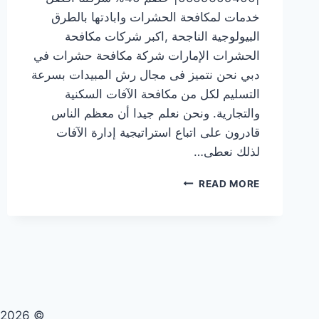
خدمات لمكافحة الحشرات وابادتها بالطرق
البيولوجية الناجحة ,اكبر شركات مكافحة
الحشرات الإمارات شركة مكافحة حشرات في
دبي نحن نتميز فى مجال رش المبيدات بسرعة
التسليم لكل من مكافحة الآفات السكنية
والتجارية. ونحن نعلم جيدا أن معظم الناس
قادرون على اتباع استراتيجية إدارة الآفات
لذلك نعطى…
شركة
READ MORE
مكافحة
حشرات
في
دبي
|0569609400|
خصم
40%
© 2026 تنظيف صيانة مكافحة حشرات - WordPress Theme by