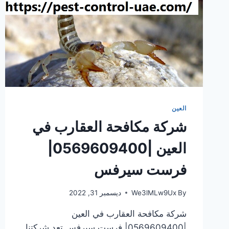
العين
شركة مكافحة العقارب في
العين |0569609400|
فرست سيرفس
By
We3lMLw9Ux
ديسمبر 31, 2022
شركة مكافحة العقارب في العين
|0569609400| فرست سيرفس تعد شركتنا