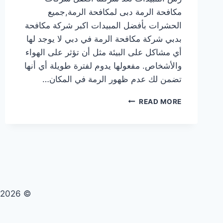
مكافحة الرمة دبى لمكافحة الرمة,جميع
الحشرات بأفضل المبيدات اكبر شركة مكافحة
بدبي شركة مكافحة الرمة في دبي لا يوجد لها
أي مشاكل على البيئة مثل أن تؤثر على الهواء
والأشخاص. مفعولها يدوم لفترة طويلة أي أنها
تضمن لك عدم ظهور الرمة في المكان…
شركة
READ MORE
مكافحة
الرمة
في
دبي
|0569609400|
رش
المبيدات
© 2026 تنظيف صيانة مكافحة حشرات - WordPress Theme by