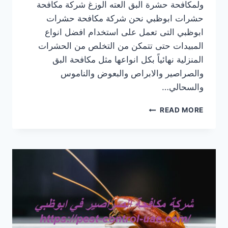
ولمكافحة حشرة البق العته الوزغ شركة مكافحة
حشرات ابوظبي نحن شركة مكافحة حشرات
ابوظبي التى تعمل على استخدام افضل انواع
المبيدات حتى تتمكن من التخلص من الحشرات
المنزلية نهائياً بكل انواعها مثل مكافحة البق
والصراصير والابراص والبعوض والناموس
والسحالي…
شركة
READ MORE
مكافحة
حشرات
ابوظبي
|0569609400|
ابادة
الحشرات