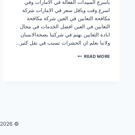
باسرع المبيدات الفعالة في الامارات وفي
اسرع وقت وباقل سعر في الامارات شركة
مكافحة الثعابين في العين شركة مكافحة
الثعابين في العين افضل الخدمات في مجال
ابادة الثعابين نهتم في شركتنا بصحةالانسان
ولاننا نعلم ان الحشرات تسبب في نقل كثير…
شركة
READ MORE
مكافحة
الثعابين
في
العين
|0569609400|
ابادة
فورية
© 2026 تنظيف صيانة مكافحة حشرات - WordPress Theme by