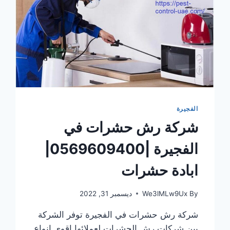
الفجيرة
شركة رش حشرات في
الفجيرة |0569609400|
ابادة حشرات
By
We3lMLw9Ux
ديسمبر 31, 2022
شركة رش حشرات في الفجيرة توفر الشركة
بين شركات رش الحشرات لعملائها اقوى انواع