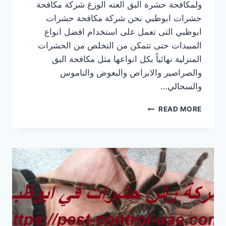
ولمكافحة حشرة البق العته الوزغ شركة مكافحة
حشرات ابوظبي نحن شركة مكافحة حشرات
ابوظبي التى تعمل على استخدام افضل انواع
المبيدات حتى تتمكن من التخلص من الحشرات
المنزلية نهائياً بكل انواعها مثل مكافحة البق
والصراصير والابراص والبعوض والناموس
والسحالي…
شركة
READ MORE
مكافحة
حشرات
ابوظبي
|0569609400|
ابادة
الحشرات