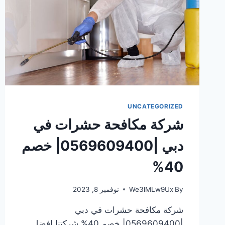
UNCATEGORIZED
شركة مكافحة حشرات في
دبي |0569609400| خصم
40%
By
We3lMLw9Ux
نوفمبر 8, 2023
شركة مكافحة حشرات في دبي
|0569609400| خصم 40% شركتنا افضل