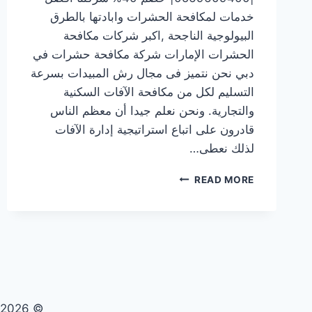
خدمات لمكافحة الحشرات وابادتها بالطرق
البيولوجية الناجحة ,اكبر شركات مكافحة
الحشرات الإمارات شركة مكافحة حشرات في
دبي نحن نتميز فى مجال رش المبيدات بسرعة
التسليم لكل من مكافحة الآفات السكنية
والتجارية. ونحن نعلم جيدا أن معظم الناس
قادرون على اتباع استراتيجية إدارة الآفات
لذلك نعطى…
شركة
READ MORE
مكافحة
حشرات
في
دبي
|0569609400|
خصم
40%
© 2026 تنظيف صيانة مكافحة حشرات - WordPress Theme by