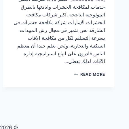
خدمات لمكافحة الحشرات وابادتها بالطرق
البيولوجية الناجحة ,اكبر شركات مكافحة
الحشرات الإمارات شركة مكافحة حشرات في
الشارقة نحن نتميز فى مجال رش المبيدات
بسرعة التسليم لكل من مكافحة الآفات
السكنية والتجارية. ونحن نعلم جيدا أن معظم
الناس قادرون على اتباع استراتيجية إدارة
الآفات لذلك نعطى…
شركة
READ MORE
مكافحة
حشرات
في
الشارقة
|0569609400|
خصم
40%
© 2026 تنظيف صيانة مكافحة حشرات - WordPress Theme by