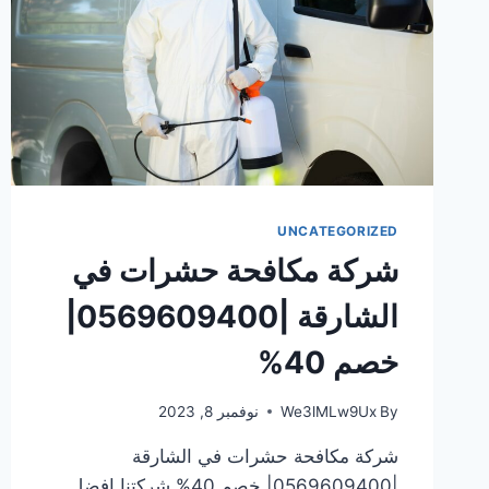
UNCATEGORIZED
شركة مكافحة حشرات في
الشارقة |0569609400|
خصم 40%
By
We3lMLw9Ux
نوفمبر 8, 2023
شركة مكافحة حشرات في الشارقة
|0569609400| خصم 40% شركتنا افضل