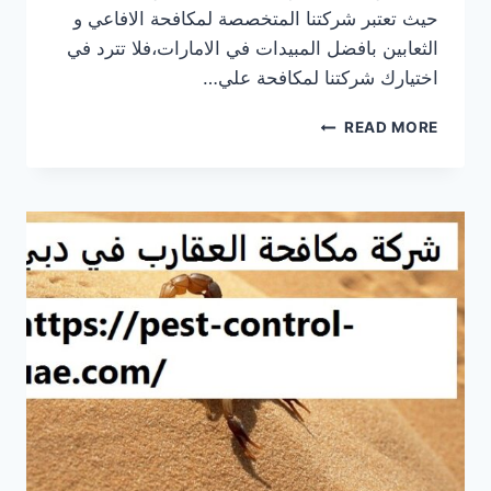
حيث تعتبر شركتنا المتخصصة لمكافحة الافاعي و
الثعابين بافضل المبيدات في الامارات،فلا تترد في
اختيارك شركتنا لمكافحة علي…
شركة
READ MORE
مكافحة
الثعابين
في
دبي
|0569609400|
فرست
سيرفس