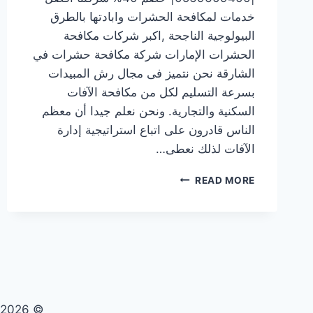
خدمات لمكافحة الحشرات وابادتها بالطرق
البيولوجية الناجحة ,اكبر شركات مكافحة
الحشرات الإمارات شركة مكافحة حشرات في
الشارقة نحن نتميز فى مجال رش المبيدات
بسرعة التسليم لكل من مكافحة الآفات
السكنية والتجارية. ونحن نعلم جيدا أن معظم
الناس قادرون على اتباع استراتيجية إدارة
الآفات لذلك نعطى…
شركة
READ MORE
مكافحة
حشرات
في
الشارقة
|0569609400|
خصم
40%
© 2026 تنظيف صيانة مكافحة حشرات - WordPress Theme by