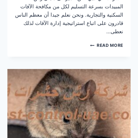
المبيدات بسرعة التسليم لكل من مكافحة الآفات
السكنية والتجارية. ونحن نعلم جيدا أن معظم الناس
قادرون على اتباع استراتيجية إدارة الآفات لذلك
نعطى…
شركة
READ MORE
مكافحة
حشرات
في
دبي
|0569609400|
خصم
40%