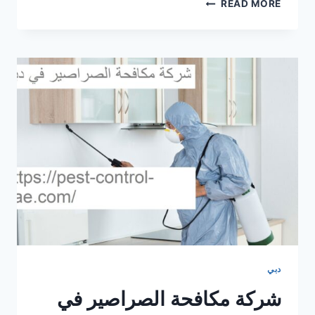
شركة
READ MORE
رش
حشرات
في
دبي
|0569609400|
ابادة
فورية
دبي
شركة مكافحة الصراصير في