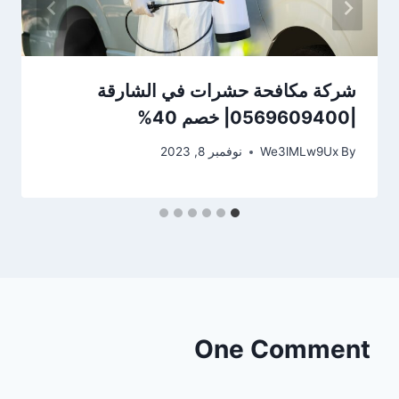
شركة مكافحة حشرات في الشارقة
|0569609400| خصم 40%
By
We3lMLw9Ux
نوفمبر 8, 2023
One Comment